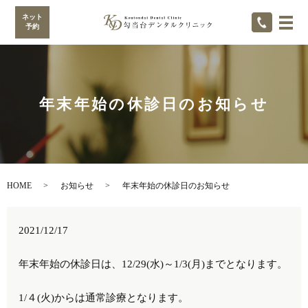
ネット
メ
予約
年末年始の休診日のお知らせ
HOME
お知らせ
年末年始の休診日のお知らせ
2021/12/17
年末年始の休診日は、
12/29(
水
)
～
1/3(
月
)
までとなります。
1
/４(火
)からは通常診療となります。