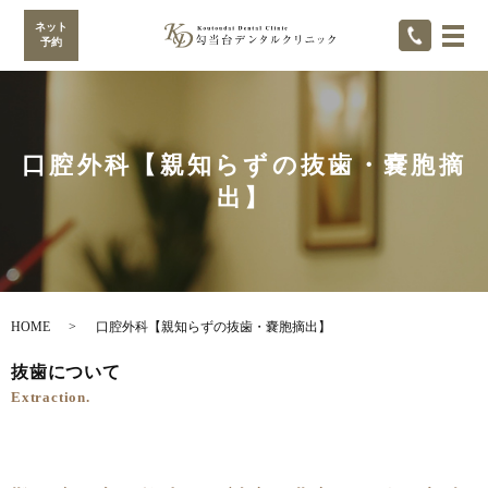
ネット
メ
予約
口腔外科【親知らずの抜歯・嚢胞摘
出】
HOME
口腔外科【親知らずの抜歯・嚢胞摘出】
抜歯について
Extraction.