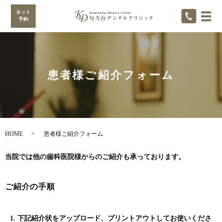
ネット
メ
予約
患者様ご紹介フォーム
HOME
患者様ご紹介フォーム
当院では他の歯科医院様からのご紹介も承っております。
ご紹介の手順
1. 下記紹介状をアップロード、プリントアウトしてお使いくださ